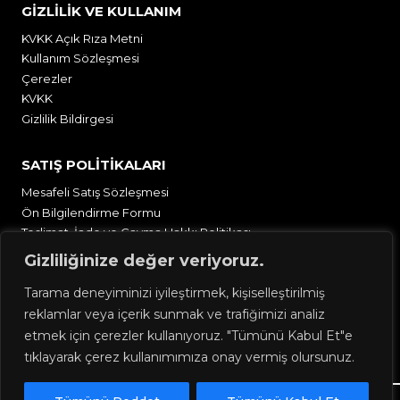
GİZLİLİK VE KULLANIM
KVKK Açık Rıza Metni
Kullanım Sözleşmesi
Çerezler
KVKK
Gizlilik Bildirgesi
SATIŞ POLİTİKALARI
Mesafeli Satış Sözleşmesi
Ön Bilgilendirme Formu
Teslimat, İade ve Cayma Hakkı Politikası
Üyelik Sözleşmesi
Gizliliğinize değer veriyoruz.
Tarama deneyiminizi iyileştirmek, kişiselleştirilmiş
EĞİTİM
reklamlar veya içerik sunmak ve trafiğimizi analiz
Eğitim Kullanım ve Katılım Sözleşmesi
etmek için çerezler kullanıyoruz. "Tümünü Kabul Et"e
Eğitim Telif Hakları ve İçerik Koruma Bildirimi
tıklayarak çerez kullanımımıza onay vermiş olursunuz.